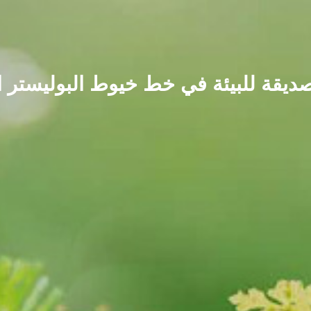
الصديقة للبيئة في خط خيوط البوليستر