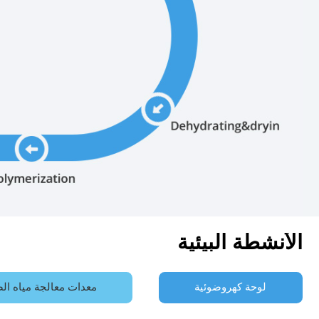
الأنشطة البيئية
لوحة كهروضوئية
معدات معالجة مياه ا