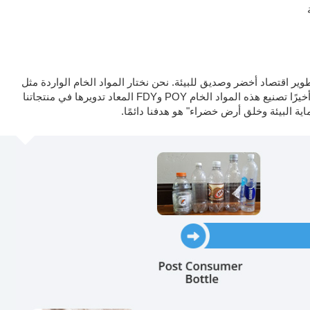
وير اقتصاد أخضر وصديق للبيئة. نحن نختار المواد الخام الواردة مثل
POY وFDY التي يتم إنتاجها من خلال استخدام زجاجات البوليستر المعاد تدويرها، وخيوط نفايات البوليستر، وأقمشة الألياف، وما إلى ذلك. ويتم أخيرًا تصنيع هذه المواد الخام POY وFDY المعاد تدويرها في منتجاتنا
ية البيئة وخلق أرض خضراء" هو هدفنا دائمًا.