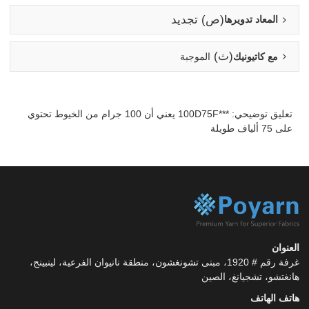
(ص) تجديد
المعاد تدويرها
(ث)
مع كاتيونيك
الموجبة
تعليق توضيحي: ***100D75F يعني أن 100 جرام من الخيوط تحتوي
على 75 ألياف طويلة
العنوان
غرفة رقم # 1920، مبنى تشونغشون، منطقة نانيوان الفرعية، لينبينج،
هانغتشو، تشجيانغ، الصين
هاتف الهاتف