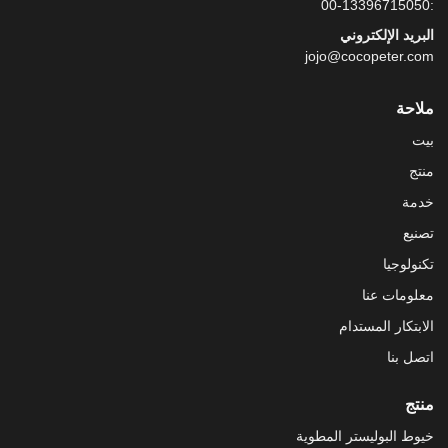
:00-13396715050
البريد الإلكتروني
jojo@cocopeter.com
ملاحة
بيت
منتج
خدمة
تصنيع
تكنولوجيا
معلومات عنا
الابتكار المستدام
اتصل بنا
منتج
خيوط البوليستر المطوية