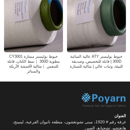
خيوط بوليستر ATY عالية السائبة
خيوط بوليستر ممتازة CY3001
300D | قابلة للتخصيص، وصديقة
مطوية 300D ｜نمط الكتان، قابلة
للبيئة، وثبات عالي | مثالية للستارة
للتنفس ｜مثالية لأقمشة الأريكة
والستائر
العنوان
غرفة رقم # 1920، مبنى تشونغشون، منطقة نانيوان الفرعية، لينبينج،
هانغتشو، تشجيانغ، الصين