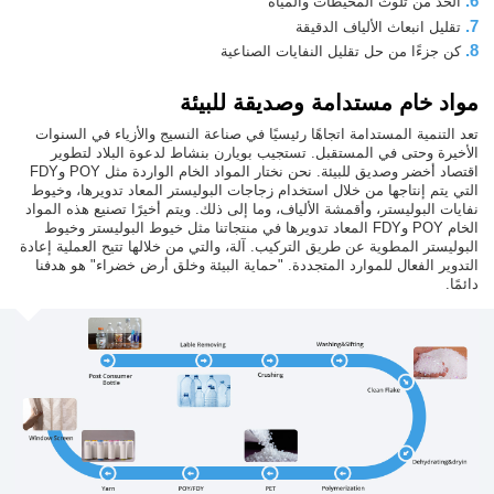
6.
الحد من تلوث المحيطات والمياه
7.
تقليل انبعاث الألياف الدقيقة
8.
كن جزءًا من حل تقليل النفايات الصناعية
مواد خام مستدامة وصديقة للبيئة
تعد التنمية المستدامة اتجاهًا رئيسيًا في صناعة النسيج والأزياء في السنوات
الأخيرة وحتى في المستقبل. تستجيب بويارن بنشاط لدعوة البلاد لتطوير
اقتصاد أخضر وصديق للبيئة. نحن نختار المواد الخام الواردة مثل POY وFDY
التي يتم إنتاجها من خلال استخدام زجاجات البوليستر المعاد تدويرها، وخيوط
نفايات البوليستر، وأقمشة الألياف، وما إلى ذلك. ويتم أخيرًا تصنيع هذه المواد
الخام POY وFDY المعاد تدويرها في منتجاتنا مثل خيوط البوليستر وخيوط
البوليستر المطوية عن طريق التركيب. آلة، والتي من خلالها تتيح العملية إعادة
التدوير الفعال للموارد المتجددة. "حماية البيئة وخلق أرض خضراء" هو هدفنا
دائمًا.