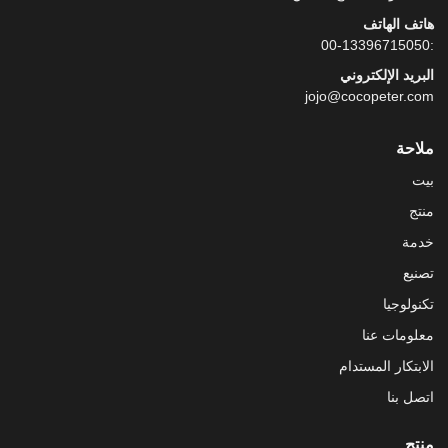
هاتف الهاتف
:00-13396715050
البريد الإلكتروني
jojo@cocopeter.com
ملاحة
بيت
منتج
خدمة
تصنيع
تكنولوجيا
معلومات عنا
الابتكار المستدام
اتصل بنا
منتج