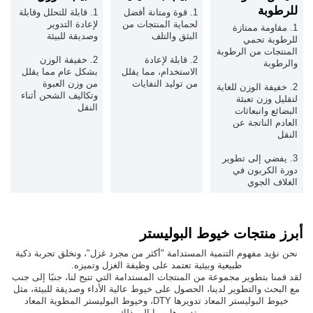
للرطوبة
1. قوة ومتانة أفضل
1. قابلة للتحلل وقابلة
لحماية المنتجات من
لإعادة التدوير
1. مقاومة ممتازة
البثق والتلف
وصديقة للبيئة
للرطوبة تحمي
المنتجات من الرطوبة
2. قابلة لإعادة
2. خفيفة الوزن
والرطوبة
الاستخدام، مما يقلل
بشكل عام مما يقلل
من توليد النفايات
من وزن العبوة
2. خفيفة الوزن للغاية
وتكاليف الشحن أثناء
لتقليل وزن تعبئة
النقل
البضائع وانبعاثات
العادم الناتجة عن
النقل
3. يفضي إلى تطوير
دورة الكربون في
الغلاف الجوي
أبرز منتجات خيوط البوليستر
نحن نؤيد مفهوم التنمية المستدامة "أكثر من مجرد غزل"، ونخلق تجربة ذكية
طبيعية وبيئية تعتمد على وظيفة الغزل وتميزه.
لقد قمنا بتطوير مجموعة من المنتجات المستدامة التي تتيح لنا، جنبًا إلى جنب
مع البحث والتطوير لدينا، الحصول على خيوط عالية الأداء وصديقة للبيئة، مثل
خيوط البوليستر المعاد تدويرها DTY، وخيوط البوليستر المطوية المعاد
تدويرها، وما إلى ذلك.