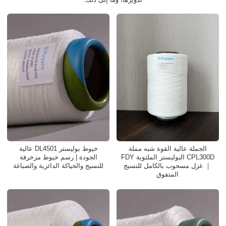
الجملة عالية القوة شبه مملة
خيوط بوليستر DL4501 عالية
CPL300D البوليستر الملتوية FDY
الجودة | رسم خيوط مزخرفة
｜ غزل مسحوب بالكامل للنسيج
للنسيج والحياكة الدائرية والصباغة
المتفوق