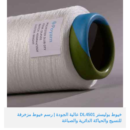
خيوط بوليستر DL4501 عالية الجودة | رسم خيوط مزخرفة
للنسيج والحياكة الدائرية والصباغة