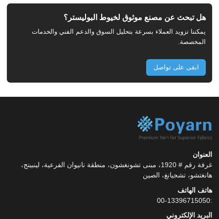
هل تبحث عن مصنع موثوق لخيوط البوليستر؟
يمكننا تزويد العملاء بسرعة بتحليل السوق والدعم الفني والخدمات
المخصصة.
ابقى على تواصل
العنوان
غرفة رقم # 1920، مبنى تشونغشون، منطقة نانيوان الفرعية، لينبينج،
هانغتشو، تشجيانغ، الصين
هاتف الهاتف
:00-13396715050
البريد الإلكتروني