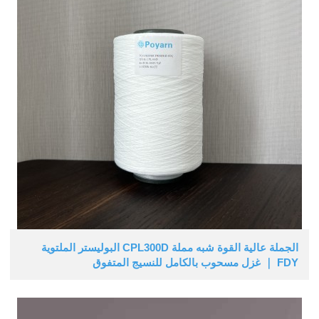
الجملة عالية القوة شبه مملة CPL300D البوليستر الملتوية
FDY ｜ غزل مسحوب بالكامل للنسيج المتفوق