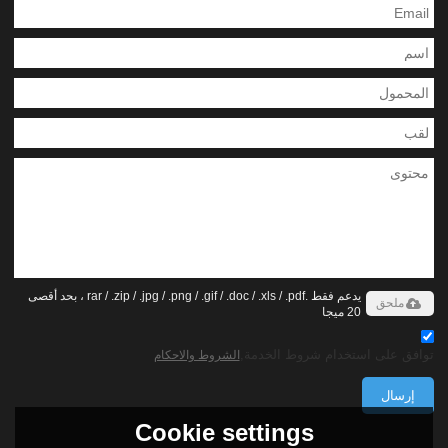
يدعم فقط .rar / .zip / .jpg / .png / .gif / .doc / .xls / .pdf ، بحد أقصى
ملحق
20 ميجا
توافق على استخدام شروط الخدمة,
الشروط والاحكام
إرسال
Cookie settings