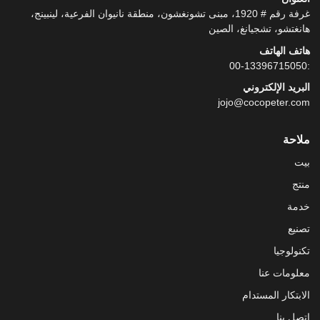
غرفة رقم # 1920، مبنى تشونغشون، منطقة نانيوان الفرعية، لينبينج،
هانغتشو، تشجيانغ، الصين
هاتف الهاتف
:00-13396715050
البريد الإلكتروني
jojo@cocopeter.com
ملاحة
بيت
منتج
خدمة
تصنيع
تكنولوجيا
معلومات عنا
الابتكار المستدام
اتصل بنا