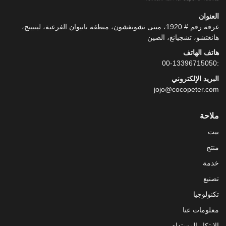
العنوان
غرفة رقم # 1920، مبنى تشونغشون، منطقة نانيوان الفرعية، لينبينج،
هانغتشو، تشجيانغ، الصين
هاتف الهاتف
:00-13396715050
البريد الإلكتروني
jojo@cocopeter.com
ملاحة
بيت
منتج
خدمة
تصنيع
تكنولوجيا
معلومات عنا
الابتكار المستدام