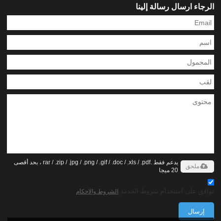
الرجاء ارسال رسالة إلينا
يدعم فقط .rar / .zip / .jpg / .png / .gif / .doc / .xls / .pdf ، بحد أقصى
ملحق
20 ميجا
توافق على استخدام شروط الخدمة,
الشروط والاحكام
إرسال