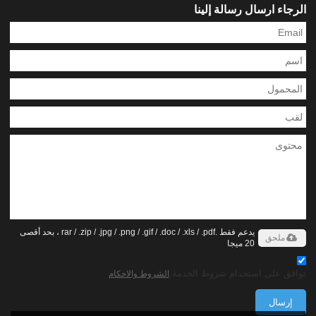
الرجاء ارسال رسالة إلينا
يدعم فقط .rar / .zip / .jpg / .png / .gif / .doc / .xls / .pdf ، بحد أقصى
ملحق
20 ميجا
توافق على استخدام شروط الخدمة,
الشروط والاحكام
إرسال