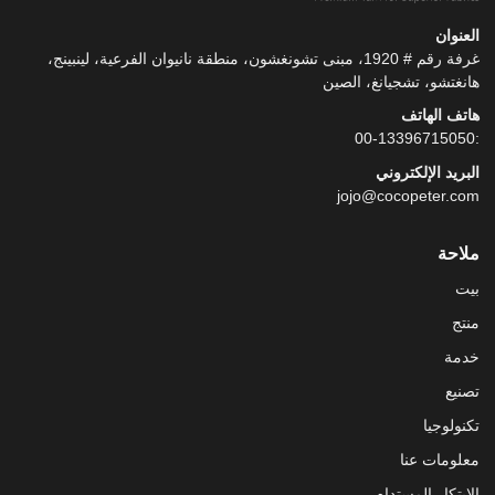
العنوان
غرفة رقم # 1920، مبنى تشونغشون، منطقة نانيوان الفرعية، لينبينج،
هانغتشو، تشجيانغ، الصين
هاتف الهاتف
:00-13396715050
البريد الإلكتروني
jojo@cocopeter.com
ملاحة
بيت
منتج
خدمة
تصنيع
تكنولوجيا
معلومات عنا
الابتكار المستدام