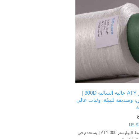
خيوط بوليستر ATY عالية السائبة 300D |
، وصديقة للبيئة، وثبات عالي
ة
k
US $
مُصنِّع محترف لخيوط البوليستر 300 ATY | يستخدم في
 والنسيج