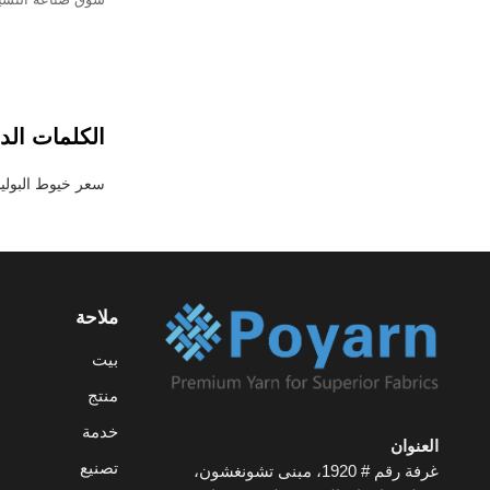
الكلمات الدا
سعر خيوط البوليستر
ملاحة
بيت
منتج
خدمة
العنوان
تصنيع
غرفة رقم # 1920، مبنى تشونغشون،