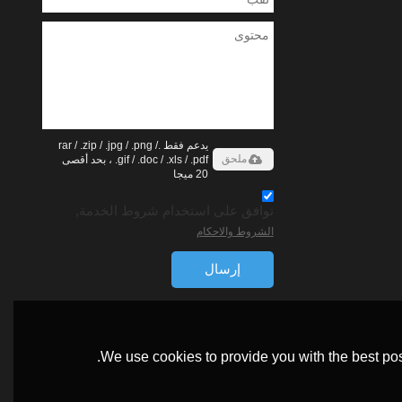
يدعم فقط .rar / .zip / .jpg / .png /
ملحق
.gif / .doc / .xls / .pdf ، بحد أقصى
20 ميجا
توافق على استخدام شروط الخدمة,
الشروط والاحكام
إرسال
We use cookies to provide you with the best pos