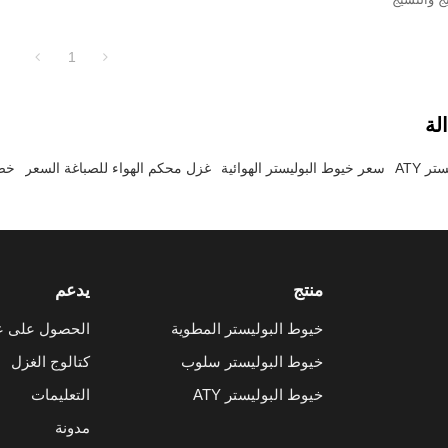
1
لة
 ATY
سعر خيوط البوليستر الهوائية
غزل محكم الهواء للصباغة السعر
خصا
منتج
يدعم
خيوط البوليستر المطوية
الحصول على ع
خيوط البوليستر سلوب
كتالوج الغزل
خيوط البوليستر ATY
التعليمات
مدونة